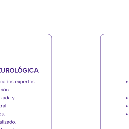
EUROLÓGICA
ficados expertos
ción.
izada y
ral.
os.
lizado.