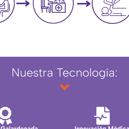
Nuestra Tecnología:
 Galardonada
Innovación Médic